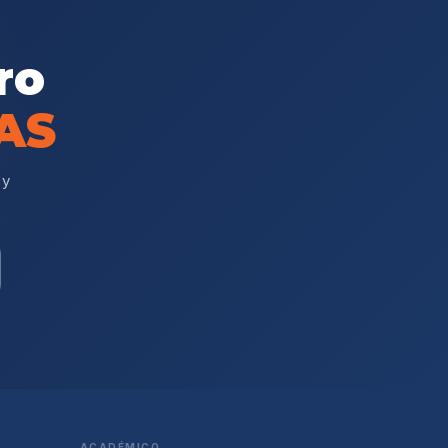
ro
AS
 y
ACADÉMICO