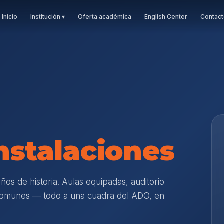
Inicio
Institución ▾
Oferta académica
English Center
Contac
nstalaciones
ños de historia. Aulas equipadas, auditorio
 comunes — todo a una cuadra del ADO, en