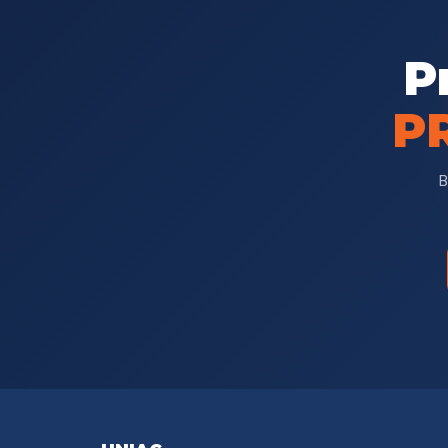
P
P
B