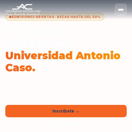
ADMISIONES ABIERTAS · BECAS HASTA DEL 50%
Tu futuro
empieza en
Universidad Antonio
Caso.
68 años formando profesionistas en Veracruz. Licenciaturas
escolarizadas y sabatinas, maestrías y English Center Antonio
Caso. Distintivo Excelencia Educativa Plata 2022.
Inscríbete →
Ver oferta académica