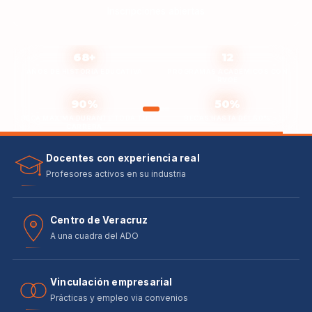
Inscripciones abiertas
68+
12
AÑOS DE HISTORIA EDUCATIVA
PROGRAMAS ACADÉMICOS CON
RVOE
90%
50%
BECA MÁXIMA DURANTE TODA TU
BECAS HASTA DEL 50%
CARRERA
Docentes con experiencia real
Profesores activos en su industria
Centro de Veracruz
A una cuadra del ADO
Vinculación empresarial
Prácticas y empleo via convenios