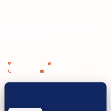
Estamos en el corazónde
Veracruz.
Tuero Molina 830 esq. 22 de Marzo, Col. Ignacio Zaragoza,
C.P. 91910 Veracruz, Ver.
📍 Centro de Veracruz
🚌 1 cuadra del ADO
(229) 283 90 97
informes@uniac.edu.mx