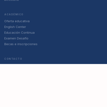
ACADÉMICO
Oferta educativa
English Center
Educación Continua
Examen Desafío
Becas e inscripciones
CONTACTO
(229) 283 90 97
informes@uniac.edu.mx
Cómo llegar
Panel admin
UNIAC 2026 © Todos los derechos reservados · Universidad Antonio
Caso